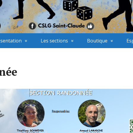
sentation
Les sections
Boutique
Es
née