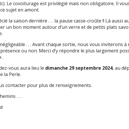
etc). Le covoiturage est privilégié mais non obligatoire. Il vo
ce sujet en amont.
é la saison dernière . . . la pause casse-croûte !! Là aussi a
ager un bon moment autour d’un verre et de petits plats savo
e.
négligeable . . . Avant chaque sortie, nous vous inviterons à
présence ou non. Merci d’y répondre le plus largement poss
 .
ez-vous aura lieu le
dimanche 29 septembre 2024
, au dé
e la Perle.
us contacter pour plus de renseignements.
hemins . . .
ud
ess
ook