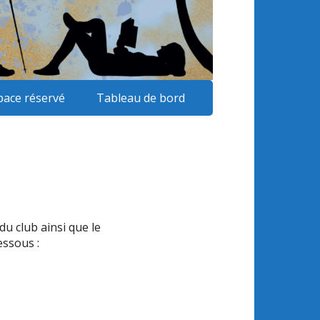
pace réservé
Tableau de bord
du club ainsi que le
essous :