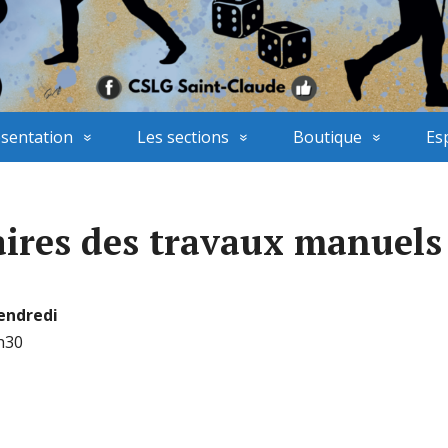
sentation
Les sections
Boutique
Es
aires des travaux manuels
endredi
h30