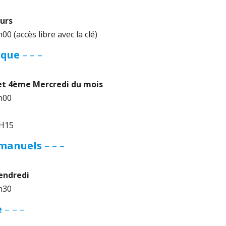
ours
0 (accès libre avec la clé)
èque
– – –
et 4ème Mercredi du mois
h00
8H15
 manuels
– – –
endredi
h30
e
– – –