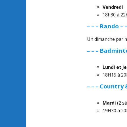
Vendredi
18h30 à 22
– – – Rando – –
Un dimanche par 
– – – Badminto
Lundi et J
18H15 à 2
– – – Country 
Mardi
(2 s
19H30 à 20