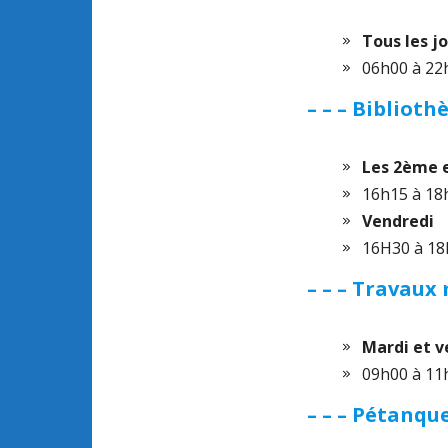
Tous les j
06h00 à 22h0
– – – Biblioth
Les 2ème 
16h15 à 18
Vendredi
16H30 à 1
– – – Travaux
Mardi et v
09h00 à 11
– – – Pétanqu