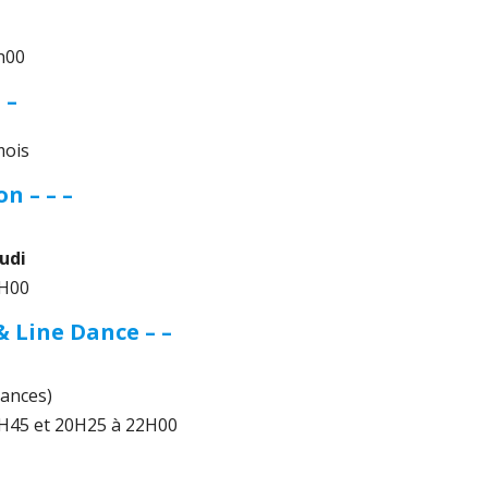
h00
 –
mois
n – – –
eudi
0H00
& Line Dance – –
éances)
H45 et 20H25 à 22H00