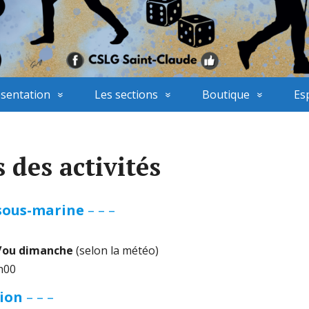
sentation
Les sections
Boutique
Es
 des activités
 sous-marine
– – –
/ou dimanche
(selon la météo)
h00
tion
– – –