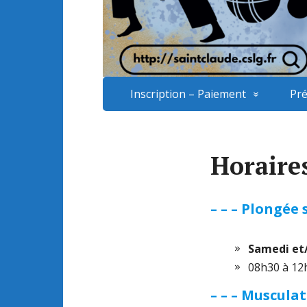
Inscription – Paiement
Pré
Horaires
– – – Plongée
Samedi et
08h30 à 12
– – – Muscula